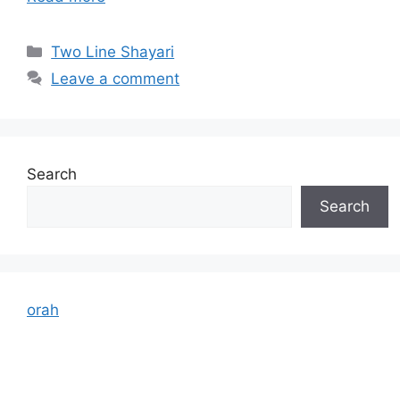
Categories
Two Line Shayari
Leave a comment
Search
Search
orah